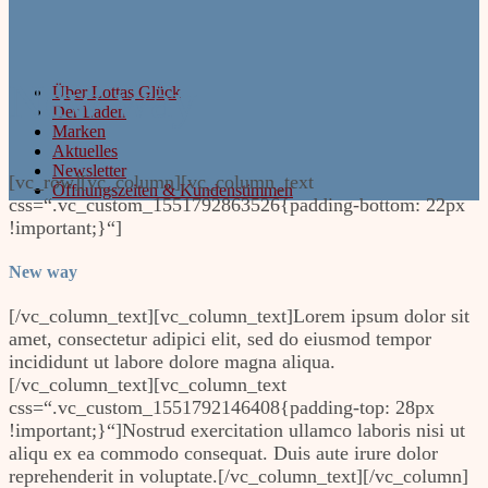
New way
Über Lottas Glück
Der Laden
Marken
Aktuelles
Newsletter
[vc_row][vc_column][vc_column_text
Öffnungszeiten & Kundenstimmen
css=“.vc_custom_1551792863526{padding-bottom: 22px
!important;}“]
New way
[/vc_column_text][vc_column_text]Lorem ipsum dolor sit
amet, consectetur adipici elit, sed do eiusmod tempor
incididunt ut labore dolore magna aliqua.
[/vc_column_text][vc_column_text
css=“.vc_custom_1551792146408{padding-top: 28px
!important;}“]Nostrud exercitation ullamco laboris nisi ut
aliqu ex ea commodo consequat. Duis aute irure dolor
reprehenderit in voluptate.[/vc_column_text][/vc_column]