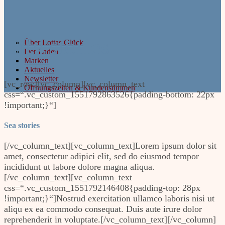
City stories
Über Lottas Glück
Der Laden
Marken
Aktuelles
Newsletter
[vc_row][vc_column][vc_column_text
Öffnungszeiten & Kundenstimmen
css=“.vc_custom_1551792863526{padding-bottom: 22px
!important;}“]
Sea stories
[/vc_column_text][vc_column_text]Lorem ipsum dolor sit
amet, consectetur adipici elit, sed do eiusmod tempor
incididunt ut labore dolore magna aliqua.
[/vc_column_text][vc_column_text
css=“.vc_custom_1551792146408{padding-top: 28px
!important;}“]Nostrud exercitation ullamco laboris nisi ut
aliqu ex ea commodo consequat. Duis aute irure dolor
reprehenderit in voluptate.[/vc_column_text][/vc_column]