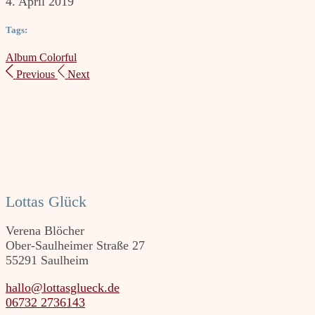
4. April 2019
Tags:
Album
Colorful
Previous
Next
Lottas Glück
Verena Blöcher
Ober-Saulheimer Straße 27
55291 Saulheim
hallo@lottasglueck.de
06732 2736143