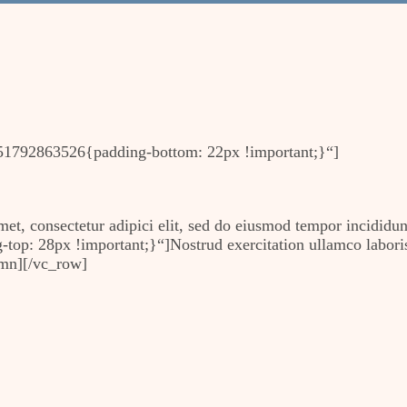
1792863526{padding-bottom: 22px !important;}“]
t, consectetur adipici elit, sed do eiusmod tempor incididun
: 28px !important;}“]Nostrud exercitation ullamco laboris 
umn][/vc_row]