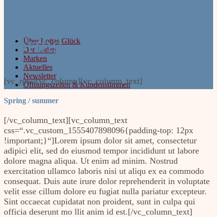
Spring
Über Lottas Glück
Der Laden
Marken
Aktuelles
Newsletter
[vc_row][vc_column][vc_column_text]
Öffnungszeiten & Kundenstimmen
Spring / summer
[/vc_column_text][vc_column_text
css=“.vc_custom_1555407898096{padding-top: 12px
!important;}“]Lorem ipsum dolor sit amet, consectetur
adipici elit, sed do eiusmod tempor incididunt ut labore
dolore magna aliqua. Ut enim ad minim. Nostrud
exercitation ullamco laboris nisi ut aliqu ex ea commodo
consequat. Duis aute irure dolor reprehenderit in voluptate
velit esse cillum dolore eu fugiat nulla pariatur excepteur.
Sint occaecat cupidatat non proident, sunt in culpa qui
officia deserunt mo llit anim id est.[/vc_column_text]