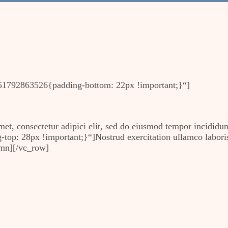
1792863526{padding-bottom: 22px !important;}“]
t, consectetur adipici elit, sed do eiusmod tempor incididun
: 28px !important;}“]Nostrud exercitation ullamco laboris 
umn][/vc_row]