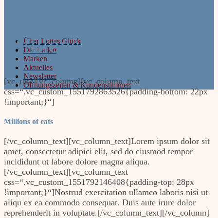
Millions of cats
Über Lottas Glück
Der Laden
Marken
Aktuelles
Newsletter
[vc_row][vc_column][vc_column_text
Öffnungszeiten & Kundenstimmen
css=“.vc_custom_1551792863526{padding-bottom: 22px
!important;}“]
Millions of cats
[/vc_column_text][vc_column_text]Lorem ipsum dolor sit
amet, consectetur adipici elit, sed do eiusmod tempor
incididunt ut labore dolore magna aliqua.
[/vc_column_text][vc_column_text
css=“.vc_custom_1551792146408{padding-top: 28px
!important;}“]Nostrud exercitation ullamco laboris nisi ut
aliqu ex ea commodo consequat. Duis aute irure dolor
reprehenderit in voluptate.[/vc_column_text][/vc_column]